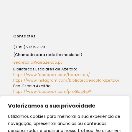
Contactos
(+351) 212 197 170
(Chamada para rede fixa nacional)
secretaria@aeazeitao.pt
Bibliotecas Escolares de Azeitão:
https://www.facebook.com/beazeitao/
https://www.instagram.com/bibliotecaescolarazeitao/
Eco-Escola Azeitão:
https://www.facebook.com/profile.php?
id=61581218528354
Valorizamos a sua privacidade
→
Política de Privacidade
Utilizamos cookies para melhorar a sua experiência de
navegação, apresentar anúncios ou conteúdos
personalizados e analisar o nosso tráfego. Ao clicar em