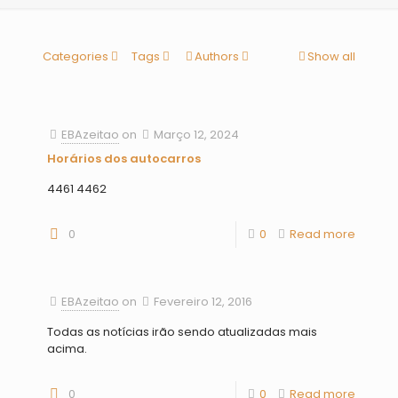
Categories
Tags
Authors
Show all
EBAzeitao
on
Março 12, 2024
Horários dos autocarros
4461 4462
0
0
Read more
EBAzeitao
on
Fevereiro 12, 2016
Todas as notícias irão sendo atualizadas mais
acima.
0
0
Read more