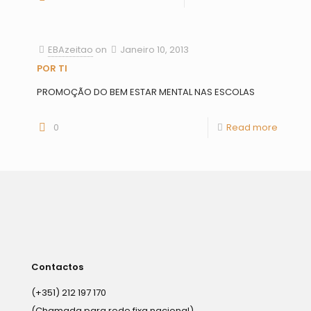
EBAzeitao
on
Janeiro 10, 2013
POR TI
PROMOÇÃO DO BEM ESTAR MENTAL NAS ESCOLAS
0
Read more
Contactos
(+351) 212 197 170
(Chamada para rede fixa nacional)