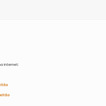
a internet:
eitão
eitão