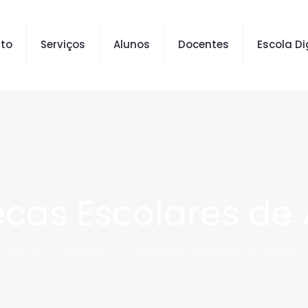
to
Serviços
Alunos
Docentes
Escola Di
ecas Escolares de
Home
Noticias
Bibliotecas Escolares de Azeitão