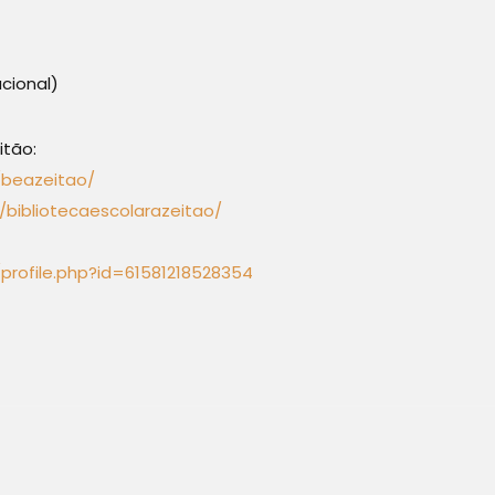
cional)
itão:
/beazeitao/
bibliotecaescolarazeitao/
profile.php?id=61581218528354